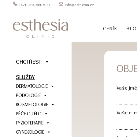
+420 284 680 530
info@esthesia.cz
CENÍK
BL
CHCI ŘEŠIT
OBJ
SLUŽBY
DERMATOLOGIE
Vaše jmé
PODOLOGIE
KOSMETOLOGIE
Vaše e-m
PÉČE O TĚLO
FYZIOTERAPIE
GYNEKOLOGIE