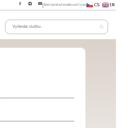
CS
EN
Náš tým
Kariéra
Bazar
O nás
|