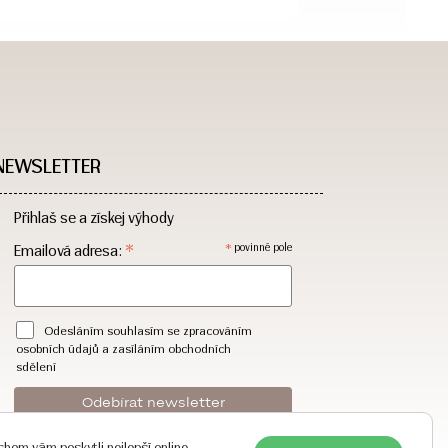
NEWSLETTER
Přihlaš se a získej výhody
*
*
Emailová adresa:
povinné pole
Odesláním souhlasím se zpracováním
osobních údajů a zasíláním obchodních
sdělení
hom vám poskytli nejlepší online