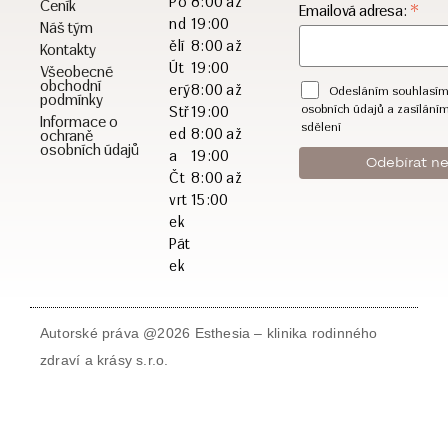
Po
8:00 až
Ceník
*
Emailová adresa:
nd
19:00
Náš tým
ělí
8:00 až
Kontakty
Út
19:00
Všeobecné
obchodní
erý
8:00 až
Odesláním souhlasím
podmínky
osobních údajů a zasílání
Stř
19:00
Informace o
sdělení
ed
8:00 až
ochraně
osobních údajů
a
19:00
Čt
8:00 až
vrt
15:00
ek
Pát
ek
Autorské práva @2026 Esthesia – klinika rodinného
zdraví a krásy s.r.o.