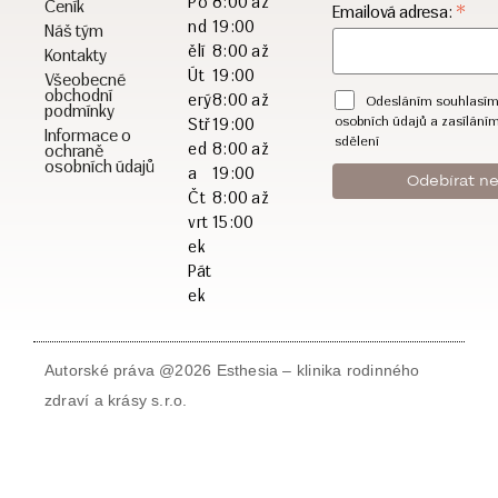
Po
8:00 až
Ceník
*
Emailová adresa:
nd
19:00
Náš tým
ělí
8:00 až
Kontakty
Út
19:00
Všeobecné
obchodní
erý
8:00 až
Odesláním souhlasím
podmínky
osobních údajů a zasílání
Stř
19:00
Informace o
sdělení
ed
8:00 až
ochraně
osobních údajů
a
19:00
Čt
8:00 až
vrt
15:00
ek
Pát
ek
Autorské práva @2026 Esthesia – klinika rodinného
zdraví a krásy s.r.o.