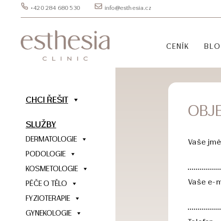
+420 284 680 530
info@esthesia.cz
CENÍK
BL
CHCI ŘEŠIT
OBJ
SLUŽBY
DERMATOLOGIE
Vaše jmé
PODOLOGIE
KOSMETOLOGIE
Vaše e-m
PÉČE O TĚLO
FYZIOTERAPIE
GYNEKOLOGIE