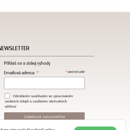
NEWSLETTER
Přihlaš se a získej výhody
*
*
Emailová adresa:
povinné pole
Odesláním souhlasím se zpracováním
osobních údajů a zasíláním obchodních
sdělení
hom vám poskytli nejlepší online