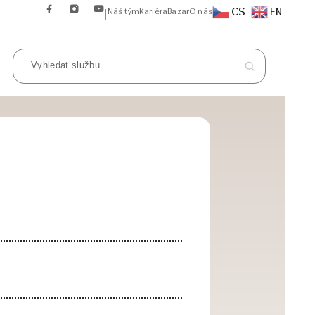
CS
EN
Náš tým
Kariéra
Bazar
O nás
|