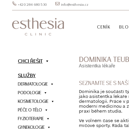
+420 284 680 530
info@esthesia.cz
CENÍK
BL
DOMINIKA TEU
CHCI ŘEŠIT
Asistentka lékaře
SLUŽBY
SEZNAMTE SE S NA
DERMATOLOGIE
Dominika je součástí t
PODOLOGIE
jako asistentka lékaře
dermatologii. Práce v 
KOSMETOLOGIE
moderní medicínou a z
PÉČE O TĚLO
praxí během studia.
FYZIOTERAPIE
Ve volném čase se akti
míčové sporty. Ráda tak
GYNEKOLOGIE