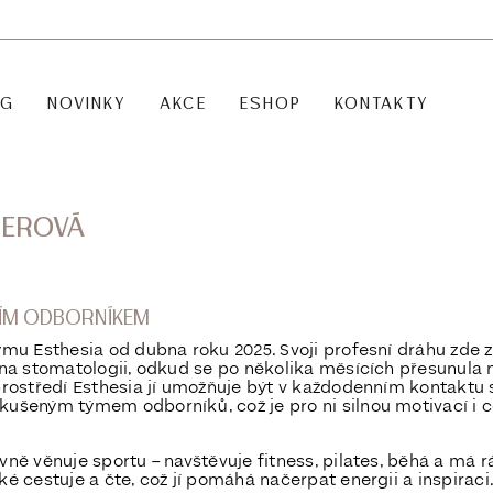
OG
NOVINKY
AKCE
ESHOP
KONTAKTY
BEROVÁ
ŠÍM ODBORNÍKEM
ýmu Esthesia od dubna roku 2025. Svoji profesní dráhu zde 
 na stomatologii, odkud se po několika měsících přesunula 
prostředí Esthesia jí umožňuje být v každodenním kontaktu 
kušeným týmem odborníků, což je pro ni silnou motivací i 
vně věnuje sportu – navštěvuje fitness, pilates, běhá a má 
é cestuje a čte, což jí pomáhá načerpat energii a inspiraci