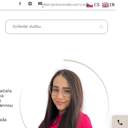
CS
EN
Náš tým
Kariéra
Bazar
O nás
|
začala
na
s
cennou
ráda
.