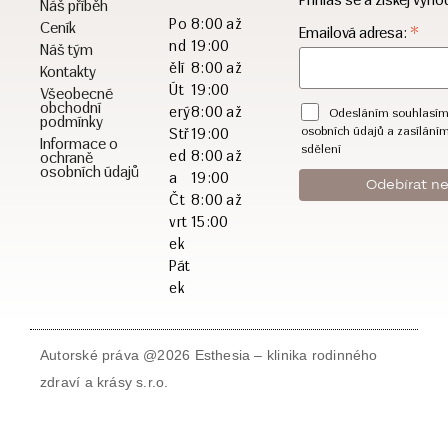
Náš příběh
Po
8:00 až
Ceník
*
Emailová adresa:
nd
19:00
Náš tým
ělí
8:00 až
Kontakty
Út
19:00
Všeobecné
obchodní
erý
8:00 až
Odesláním souhlasím
podmínky
osobních údajů a zasílání
Stř
19:00
Informace o
sdělení
ed
8:00 až
ochraně
osobních údajů
a
19:00
Čt
8:00 až
vrt
15:00
ek
Pát
ek
Autorské práva @2026 Esthesia – klinika rodinného
zdraví a krásy s.r.o.