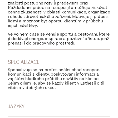
znalosti postupně rozvíjí především praxí.
Každodenní práce na recepci jí umožňuje získávat
cenné zkušenosti v oblasti komunikace, organizace
i chodu zdravotnického zařízení. Motivuje ji práce s
lidmi a možnost být oporou klientům v průběhu
jejich návštěvy.
Ve volném čase se věnuje sportu a cestování, které
jí dodávají energii, inspiraci a pozitivní přístup, jenž
přenáší i do pracovního prostředí.
SPECIALIZACE
Specializuje se na profesionální chod recepce,
komunikaci s klienty, poskytování informací a
zajištění hladkého průběhu návštěv na klinice.
Jejím cílem je, aby se každý klient v Esthesii cítil
vítán a v dobrých rukou.
JAZYKY