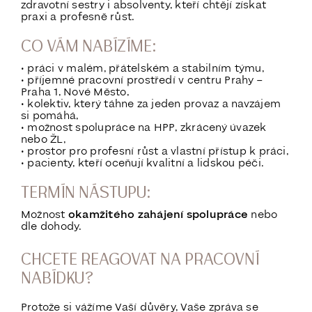
zdravotní sestry i absolventy, kteří chtějí získat
praxi a profesně růst.
CO VÁM NABÍZÍME:
• práci v malém, přátelském a stabilním týmu,
• příjemné pracovní prostředí v centru Prahy –
Praha 1, Nové Město,
• kolektiv, který táhne za jeden provaz a navzájem
si pomáhá,
• možnost spolupráce na HPP, zkrácený úvazek
nebo ŽL,
• prostor pro profesní růst a vlastní přístup k práci,
• pacienty, kteří oceňují kvalitní a lidskou péči.
TERMÍN NÁSTUPU:
Možnost
okamžitého zahájení spolupráce
nebo
dle dohody.
CHCETE REAGOVAT NA PRACOVNÍ
NABÍDKU?
Protože si vážíme Vaší důvěry, Vaše zpráva se