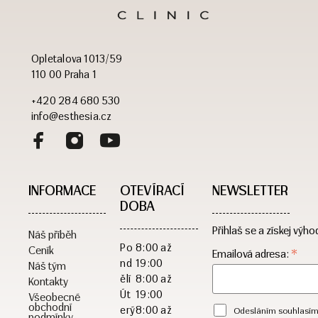
Opletalova 1013/59
110 00 Praha 1
+420 284 680 530
info@esthesia.cz
INFORMACE
OTEVÍRACÍ
NEWSLETTER
DOBA​
Přihlaš se a získej výho
Náš příběh
Po
8:00 až
Ceník
*
Emailová adresa:
nd
19:00
Náš tým
ělí
8:00 až
Kontakty
Út
19:00
Všeobecné
obchodní
erý
8:00 až
Odesláním souhlasím
podmínky