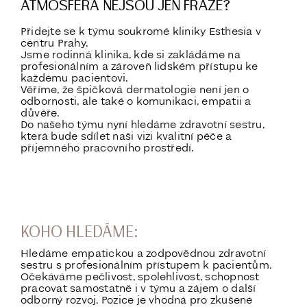
ATMOSFÉRA NEJSOU JEN FRÁZE?
Přidejte se k týmu soukromé kliniky Esthesia v
centru Prahy.
Jsme rodinná klinika, kde si zakládáme na
profesionálním a zároveň lidském přístupu ke
každému pacientovi.
Věříme, že špičková dermatologie není jen o
odbornosti, ale také o komunikaci, empatii a
důvěře.
Do našeho týmu nyní hledáme zdravotní sestru,
která bude sdílet naši vizi kvalitní péče a
příjemného pracovního prostředí.
KOHO HLEDÁME:
Hledáme empatickou a zodpovědnou zdravotní
sestru s profesionálním přístupem k pacientům.
Očekáváme pečlivost, spolehlivost, schopnost
pracovat samostatně i v týmu a zájem o další
odborný rozvoj. Pozice je vhodná pro zkušené