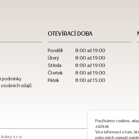
OTEVÍRACÍ DOBA​
Pondělí
8:00 až 19:00
Úterý
8:00 až 19:00
Středa
8:00 až 19:00
Čtvrtek
8:00 až 19:00
í podmínky
Pátek
8:00 až 15:00
 osobních údajů
Používáme cookies, abyc
zážitek.
Více informací o tom, k
krásy s.r.o.
nebo jejich vypnutí najd