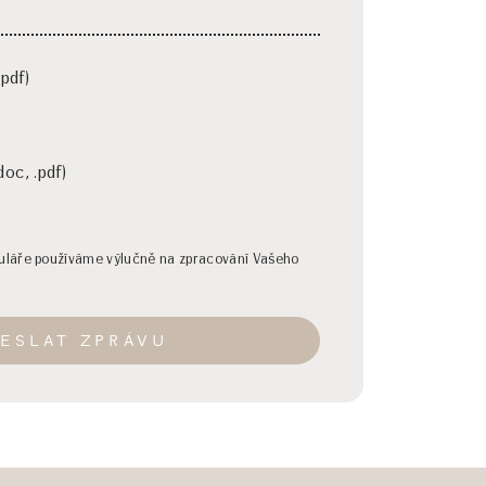
.pdf)
doc, .pdf)
muláře používáme výlučně na zpracování Vašeho