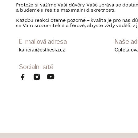
Protože si vážíme Vaší důvěry, Vaše zpráva se dost
a budeme ji řešit s maximální diskrétností.
Každou reakci čteme pozorně – kvalita je pro nás dů
se Vám srozumitelně a férově, abyste vždy věděli, v j
E-mailová adresa
Naše ad
kariera@esthesia.cz
Opletalov
Sociální sítě