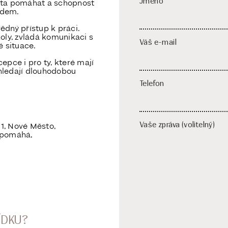
Jméno
chota pomáhat a schopnost
idem.
ědný přístup k práci.
oly, zvládá komunikaci s
Váš e-mail
é situace.
epce i pro ty, které mají
hledají dlouhodobou
Telefon
Vaše zpráva (volitelný)
 1, Nové Město,
i pomáhá,
ÍDKU?