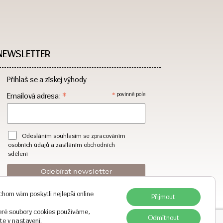
NEWSLETTER
Přihlaš se a získej výhody
*
*
Emailová adresa:
povinné pole
Odesláním souhlasím se zpracováním
osobních údajů a zasíláním obchodních
sdělení
hom vám poskytli nejlepší online
Přijmout
teré soubory cookies používáme,
Odmítnout
Akceptujeme platební karty
ete v
nastavení
.