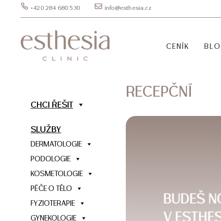
+420 284 680 530
info@esthesia.cz
CENÍK
BL
RECEPČNÍ
CHCI ŘEŠIT
SLUŽBY
DERMATOLOGIE
PODOLOGIE
KOSMETOLOGIE
PÉČE O TĚLO
FYZIOTERAPIE
GYNEKOLOGIE