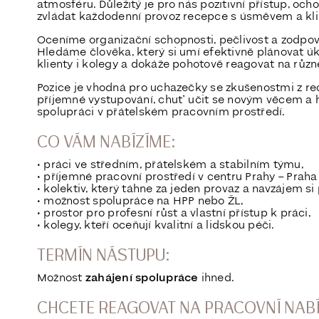
atmosféru. Důležitý je pro nás pozitivní přístup, o
zvládat každodenní provoz recepce s úsměvem a kl
Oceníme organizační schopnosti, pečlivost a zodpov
Hledáme člověka, který si umí efektivně plánovat úk
klienty i kolegy a dokáže pohotově reagovat na různ
Pozice je vhodná pro uchazečky se zkušenostmi z rec
příjemné vystupování, chuť učit se novým věcem a 
spolupráci v přátelském pracovním prostředí.
CO VÁM NABÍZÍME:
• práci ve středním, přátelském a stabilním týmu,
• příjemné pracovní prostředí v centru Prahy – Praha
• kolektiv, který táhne za jeden provaz a navzájem s
• možnost spolupráce na HPP nebo ŽL,
• prostor pro profesní růst a vlastní přístup k práci,
• kolegy, kteří oceňují kvalitní a lidskou péči.
TERMÍN NÁSTUPU:
Možnost
zahájení spolupráce
ihned.
CHCETE REAGOVAT NA PRACOVNÍ NAB