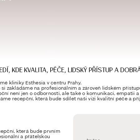
DÍ, KDE KVALITA, PÉČE, LIDSKÝ PŘÍSTUP A DOB
mé kliniky Esthesia v centru Prahy.
e si zakládáme na profesionálním a zároveň lidském přístu
ční není jen o odbornosti, ale také o komunikaci, empatii a
me recepční, která bude sdílet naši vizi kvalitní péče a p
cepční, která bude prvním
sionální a přátelskou