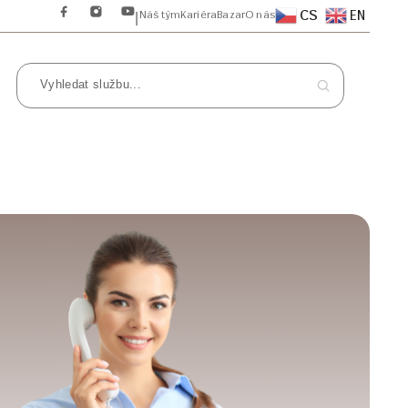
CS
EN
Náš tým
Kariéra
Bazar
O nás
|