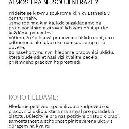
ATMOSFÉRA NEJSOU JEN FRÁZE ?
Přidejte se k týmu soukromé kliniky Esthesia v
centru Prahy.
Jsme rodinná klinika, kde si zakládáme na
profesionálním a zároveň lidském přístupu ke
každému pacientovi.
Věříme, že špičková pracovnice úklidu není jen o
odbornosti, ale také o komunikaci, empatii a
důvěře.
Do našeho týmu nyní hledáme pracovnici úklidu,
která bude sdílet naši vizi kvalitní péče a
příjemného pracovního prostředí.
KOHO HLEDÁME:
Hledáme pečlivou, spolehlivou a zodpovědnou
pracovnici úklidu, která má smysl pro pořádek a
čistotu. Důležitý je pro nás pozitivní přístup k práci,
samostatnost a schopnost plnit svěřené úkoly s
důrazem na kvalitu.