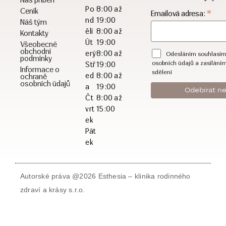
Po
8:00 až
Ceník
*
Emailová adresa:
nd
19:00
Náš tým
ělí
8:00 až
Kontakty
Út
19:00
Všeobecné
obchodní
erý
8:00 až
Odesláním souhlasím
podmínky
osobních údajů a zasílání
Stř
19:00
Informace o
sdělení
ed
8:00 až
ochraně
osobních údajů
a
19:00
Čt
8:00 až
vrt
15:00
ek
Pát
ek
Autorské práva @2026 Esthesia – klinika rodinného
zdraví a krásy s.r.o.