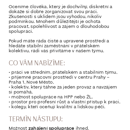
Oceníme člověka, který je dochvilný, diskrétní a
dokáže si dobře zorganizovat svou práci.
Zkušenosti s úklidem jsou výhodou, nikoliv
podmínkou. Mnohem důležitější je ochota
pracovat, spolehlivost a zájem o dlouhodobou
spolupráci.
Pokud máte ráda čisté a upravené prostředí a
hledáte stabilní zaměstnání v přátelském
kolektivu, rádi vás přivítáme v našem týmu.
CO VÁM NABÍZÍME:
• práci ve středním, přátelském a stabilním týmu,
• příjemné pracovní prostředí v centru Prahy –
Praha 1, Nové Město,
• kolektiv, který táhne za jeden provaz a navzájem
si pomáhá,
• možnost spolupráce na HPP nebo ŽL,
• prostor pro profesní růst a vlastní přístup k práci,
• kolegy, kteří oceňují kvalitní a lidskou péči.
TERMÍN NÁSTUPU:
Možnost
zahájení spolupráce
ihned.