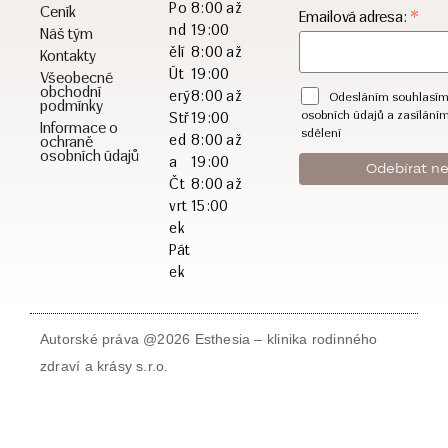
Po
8:00 až
Ceník
*
Emailová adresa:
nd
19:00
Náš tým
ělí
8:00 až
Kontakty
Út
19:00
Všeobecné
obchodní
erý
8:00 až
Odesláním souhlasím
podmínky
osobních údajů a zasílání
Stř
19:00
Informace o
sdělení
ed
8:00 až
ochraně
osobních údajů
a
19:00
Čt
8:00 až
vrt
15:00
ek
Pát
ek
Autorské práva @2026 Esthesia – klinika rodinného
zdraví a krásy s.r.o.