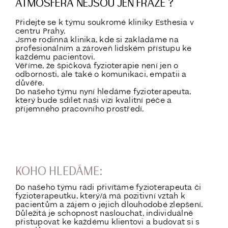
ATMOSFÉRA NEJSOU JEN FRÁZE ?
Přidejte se k týmu soukromé kliniky Esthesia v
centru Prahy.
Jsme rodinná klinika, kde si zakládáme na
profesionálním a zároveň lidském přístupu ke
každému pacientovi.
Věříme, že špičková fyzioterapie není jen o
odbornosti, ale také o komunikaci, empatii a
důvěře.
Do našeho týmu nyní hledáme fyzioterapeuta,
který bude sdílet naši vizi kvalitní péče a
příjemného pracovního prostředí.
KOHO HLEDÁME:
Do našeho týmu rádi přivítáme fyzioterapeuta či
fyzioterapeutku, který/á má pozitivní vztah k
pacientům a zájem o jejich dlouhodobé zlepšení.
Důležitá je schopnost naslouchat, individuálně
přistupovat ke každému klientovi a budovat si s