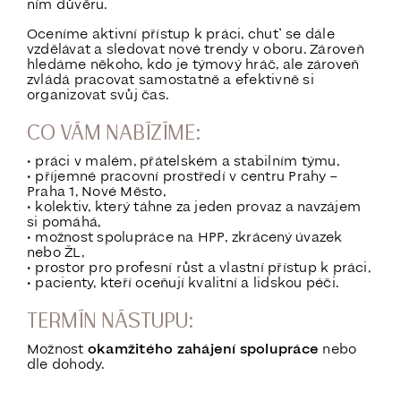
ním důvěru.
Oceníme aktivní přístup k práci, chuť se dále
vzdělávat a sledovat nové trendy v oboru. Zároveň
hledáme někoho, kdo je týmový hráč, ale zároveň
zvládá pracovat samostatně a efektivně si
organizovat svůj čas.
CO VÁM NABÍZÍME:
• práci v malém, přátelském a stabilním týmu,
• příjemné pracovní prostředí v centru Prahy –
Praha 1, Nové Město,
• kolektiv, který táhne za jeden provaz a navzájem
si pomáhá,
• možnost spolupráce na HPP, zkrácený úvazek
nebo ŽL,
• prostor pro profesní růst a vlastní přístup k práci,
• pacienty, kteří oceňují kvalitní a lidskou péči.
TERMÍN NÁSTUPU:
Možnost
okamžitého zahájení spolupráce
nebo
dle dohody.