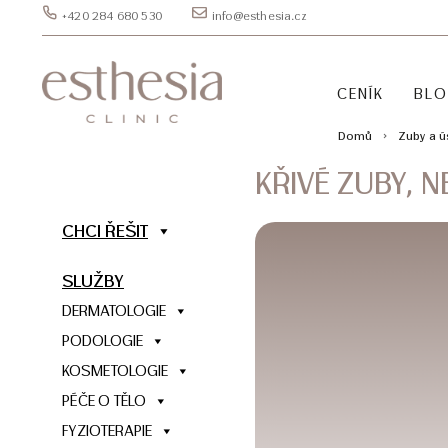
+420 284 680 530
info@esthesia.cz
CENÍK
BL
Domů
Zuby a 
KŘIVÉ ZUBY, 
CHCI ŘEŠIT
SLUŽBY
DERMATOLOGIE
PODOLOGIE
KOSMETOLOGIE
PÉČE O TĚLO
FYZIOTERAPIE