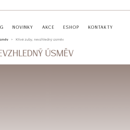
OG
NOVINKY
AKCE
ESHOP
KONTAKTY
Křivé zuby, nevzhledný úsměv
úsměv
NEVZHLEDNÝ ÚSMĚV