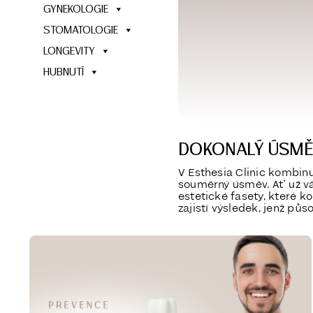
GYNEKOLOGIE
STOMATOLOGIE
LONGEVITY
HUBNUTÍ
DOKONALÝ ÚSMĚV
V Esthesia Clinic kombin
souměrný úsměv. Ať už vá
estetické fasety, které k
zajistí výsledek, jenž půs