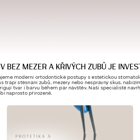
 BEZ MEZER A KŘIVÝCH ZUBŮ JE INVES
ujeme moderní ortodontické postupy s estetickou stomatolo
s trápí stěsnání zubů, mezery nebo nesprávný skus, nabízím
origují tvar i barvu během pár návštěv. Naši specialisté nav
obí naprosto přirozeně.