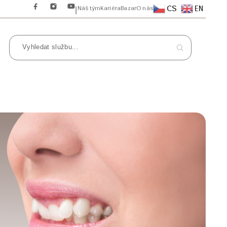
CS
EN
Náš tým
Kariéra
Bazar
O nás
|