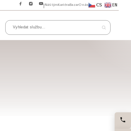
CS
EN
Náš tým
Kariéra
Bazar
O nás
|