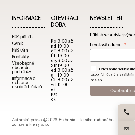
INFORMACE
OTEVÍRACÍ
NEWSLETTER
DOBA​
Přihlaš se a získej výho
Náš příběh
Po
8:00 až
Ceník
*
Emailová adresa:
nd
19:00
Náš tým
ělí
8:00 až
Út
19:00
Kontakty
erý
8:00 až
Všeobecné
Stř
19:00
obchodní
Odesláním souhlasím
ed
8:00 až
podmínky
a
19:00
osobních údajů a zasílání
Informace o
Čt
8:00 až
sdělení
ochraně
vrt
15:00
osobních údajů
ek
Pát
ek
Autorské práva @2026 Esthesia – klinika rodinného
zdraví a krásy s.r.o.