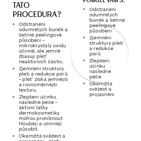
POMŮŽE VÁM S:
TATO
Odstranění
PROCEDURA?
odumřelých
buněk a šetrné
Odstranění
peelingové
odumřelých buněk a
působení
šetrné peelingové
Zjemnění
působení
–
struktury pleti
mikrokrystaly oxidu
a redukce
účinně, ale jemně
pórů
zbavují pleť
Zlepšení
neaktivních částic.
účinku
Zjemnění struktury
následné
pleti a redukce pórů
péče
– pleť získá jemnější
Okamžitá
a rovnoměrnější
svěžest a
texturu.
projasnění
Zlepšení účinku
následné péče
–
aktivní látky
dermokosmetiky
mohou proniknout
hlouběji a účinněji
působit.
Okamžitá svěžest a