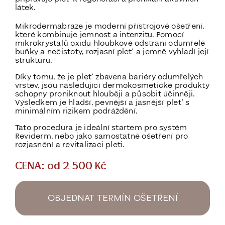
látek.
Mikrodermabraze je moderní přístrojové ošetření,
které kombinuje jemnost a intenzitu. Pomocí
mikrokrystalů oxidu hloubkově odstraní odumřelé
buňky a nečistoty, rozjasní pleť a jemně vyhladí její
strukturu.
Díky tomu, že je pleť zbavena bariéry odumřelých
vrstev, jsou následující dermokosmetické produkty
schopny proniknout hlouběji a působit účinněji.
Výsledkem je hladší, pevnější a jasnější pleť s
minimálním rizikem podráždění.
Tato procedura je ideální startem pro systém
Reviderm, nebo jako samostatné ošetření pro
rozjasnění a revitalizaci pleti.
CENA: od 2 500 Kč
OBJEDNAT TERMÍN OŠETŘENÍ