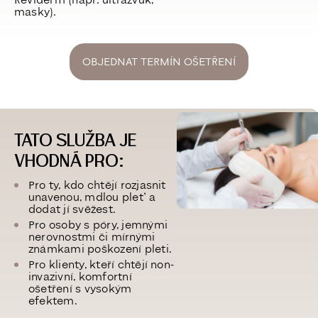
Reviderm (např. ultrazvuk,
masky).
OBJEDNAT TERMÍN OŠETŘENÍ
TATO SLUŽBA JE
VHODNÁ PRO:
Pro ty, kdo chtějí
rozjasnit
unavenou, mdlou pleť
a
dodat jí svěžest.
Pro osoby s póry, jemnými
nerovnostmi či mírnými
známkami poškození pleti.
Pro klienty, kteří chtějí non-
invazivní, komfortní
ošetření s vysokým
efektem.