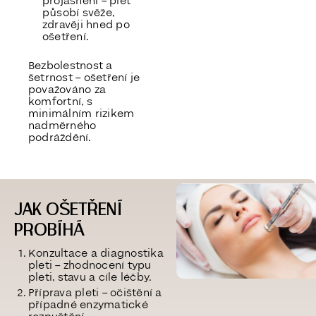
projasnění
– pleť
působí svěže,
zdravěji hned po
ošetření.
Bezbolestnost a
šetrnost
– ošetření je
považováno za
komfortní, s
minimálním rizikem
nadměrného
podráždění.
JAK OŠETŘENÍ
PROBÍHÁ
Konzultace a diagnostika
pleti
– zhodnocení typu
pleti, stavu a cíle léčby.
Příprava pleti
– očištění a
případné enzymatické