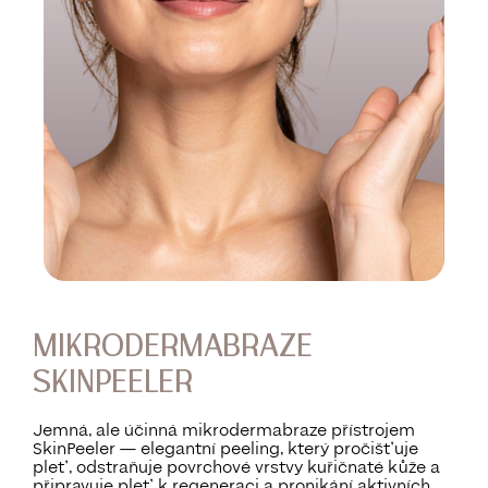
MIKRODERMABRAZE
SKINPEELER
Jemná, ale účinná mikrodermabraze přístrojem
SkinPeeler — elegantní peeling, který pročišťuje
pleť, odstraňuje povrchové vrstvy kuřičnaté kůže a
připravuje pleť k regeneraci a pronikání aktivních