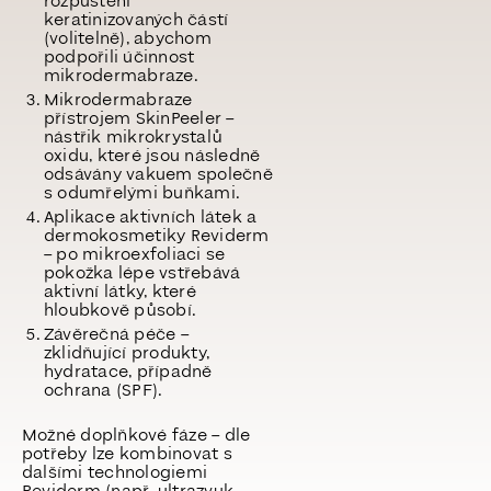
rozpuštění
keratinizovaných částí
(volitelně), abychom
podpořili účinnost
mikrodermabraze.
Mikrodermabraze
přístrojem SkinPeeler
–
nástřik mikrokrystalů
oxidu, které jsou následně
odsávány vakuem společně
s odumřelými buňkami.
Aplikace aktivních látek a
dermokosmetiky Reviderm
– po mikroexfoliaci se
pokožka lépe vstřebává
aktivní látky, které
hloubkově působí.
Závěrečná péče
–
zklidňující produkty,
hydratace, případně
ochrana (SPF).
Možné doplňkové fáze
– dle
potřeby lze kombinovat s
dalšími technologiemi