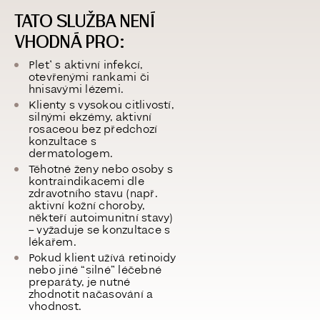
TATO SLUŽBA NENÍ
VHODNÁ PRO:
Pleť s
aktivní infekcí,
otevřenými rankami či
hnisavými lézemi
.
Klienty s
vysokou citlivostí,
silnými ekzémy, aktivní
rosaceou
bez předchozí
konzultace s
dermatologem.
Těhotné ženy nebo osoby s
kontraindikacemi dle
zdravotního stavu (např.
aktivní kožní choroby,
někteří autoimunitní stavy)
– vyžaduje se konzultace s
lékařem.
Pokud klient užívá retinoidy
nebo jiné “silné” léčebné
preparáty, je nutné
zhodnotit načasování a
vhodnost.