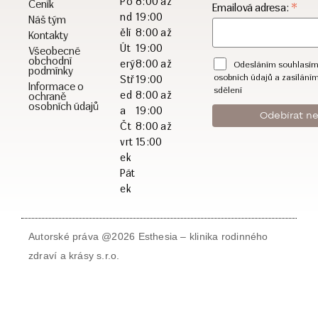
Po
8:00 až
Ceník
*
Emailová adresa:
nd
19:00
Náš tým
ělí
8:00 až
Kontakty
Út
19:00
Všeobecné
obchodní
erý
8:00 až
Odesláním souhlasím
podmínky
osobních údajů a zasílání
Stř
19:00
Informace o
sdělení
ed
8:00 až
ochraně
osobních údajů
a
19:00
Čt
8:00 až
vrt
15:00
ek
Pát
ek
Autorské práva @2026 Esthesia – klinika rodinného
zdraví a krásy s.r.o.