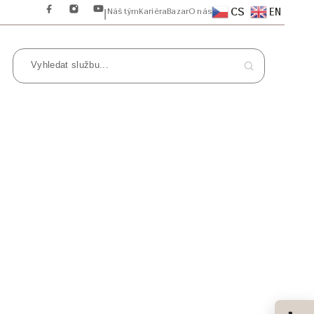
CS
EN
Náš tým
Kariéra
Bazar
O nás
|