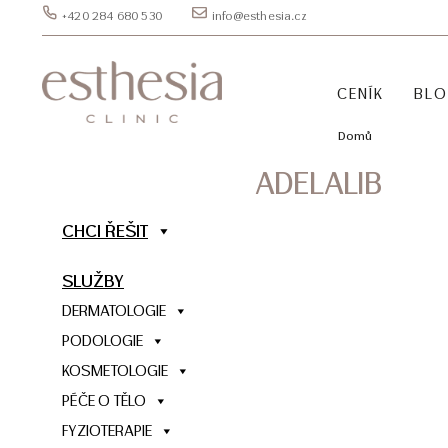
+420 284 680 530
info@esthesia.cz
CENÍK
BL
Domů
ADELALIB
CHCI ŘEŠIT
SLUŽBY
DERMATOLOGIE
PODOLOGIE
KOSMETOLOGIE
PÉČE O TĚLO
FYZIOTERAPIE